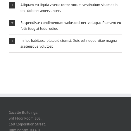
Aliquam eu ligula viverra tortor rutrum vestibulum sit amet in
orci dolores amets unsers.
Suspendisse condimentum varius orci nec volutpat. Praesent eu
felis feugiat ledui odios.
In hac habitasse platea dictumst. Duis vel neque vitae magna
scelerisque volutpat.
Gazette Buildings,
3rd Floor Room 303,
168 Corporation Street,
Birmingham, B4 6TF