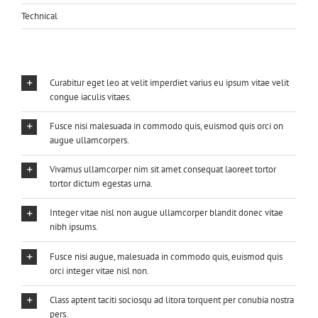
Technical
Curabitur eget leo at velit imperdiet varius eu ipsum vitae velit
congue iaculis vitaes.
Fusce nisi malesuada in commodo quis, euismod quis orci on
augue ullamcorpers.
Vivamus ullamcorper nim sit amet consequat laoreet tortor
tortor dictum egestas urna.
Integer vitae nisl non augue ullamcorper blandit donec vitae
nibh ipsums.
Fusce nisi augue, malesuada in commodo quis, euismod quis
orci integer vitae nisl non.
Class aptent taciti sociosqu ad litora torquent per conubia nostra
pers.