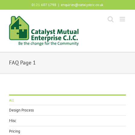
Skip
0121 607 1798
|
enquiries@catalystcic.co.uk
to
content
FAQ Page 1
All
Design Process
Misc
Pricing